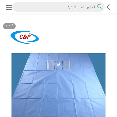
4
/
2