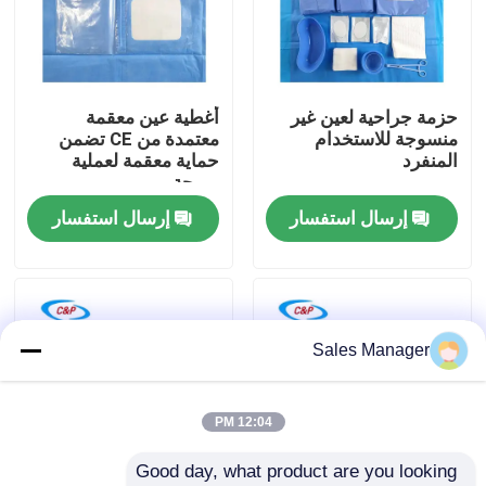
برنامج VR
حزمة جراحية لعين غير
أغطية عين معقمة
حولنا
منسوجة للاستخدام
معتمدة من CE تضمن
المنفرد
حماية معقمة لعملية
مريحة
جولة في المصنع
إرسال استفسار
إرسال استفسار
مراقبة الجودة
اتصل بنا
Sales Manager
أخبار
12:04 PM
Good day, what product are you looking 
القضايا