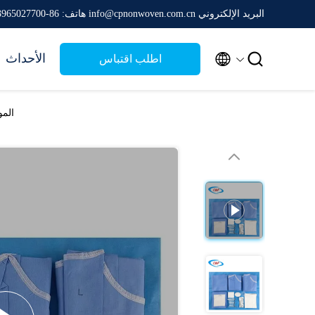
البريد الإلكتروني info@cpnonwoven.com.cn
هاتف: 86-13965027700


الأحداث
اطلب اقتباس
المو