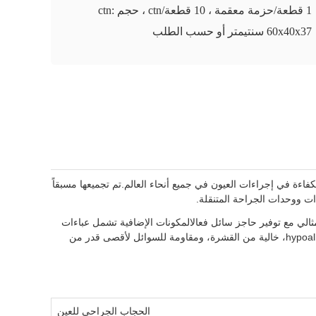
1 قطعة/حزمة معقمة ، 10 قطعة/ctn ، حجم ctn:
60x40x37 سنتيمتر أو حسب الطلب
لقابلة للإستخدام المستخدمة المستخدمة مرة واحدة مع شهادة ISO 13485 و CE لتعزيز السلامة والكفاءة في إجراءات العيون في جميع أنحاء العالم.تم تجميعها مسبقاً
ت ووحدات الجراحة المتنقلة.
لي مع توفير حاجز سائل فعالالمكونات الإضافية تشمل عباءات
جراحية معقمة، وسائد العين، وشاشات امتصاص، وأشرطة إضافية - جميعها تم اختيارها لتلبية متطلبات جراحة العيون الصارمة.المواد هي hypoallergenic، خالية من القشرة، ومقاومة للسوائل لأقصى قدر من
الحجاب الجراحي للعين