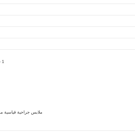
1 قطعة من السترة العينية مع كيس واحد وفيلم شق 100x120 سم
ملابس جراحية قياسية من طراز L، 125×157 سم مع منشفة يدوي