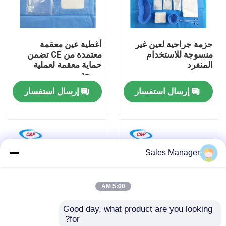
برنامج VR
حزمة جراحية لعين غير
أغطية عين معقمة
منسوجة للاستخدام
معتمدة من CE تضمن
حولنا
المنفرد
حماية معقمة لعملية
مريحة
إرسال استفسار
إرسال استفسار
جولة في المصنع
مراقبة الجودة
Sales Manager
اتصل بنا
5:00 AM
أخبار
Good day, what product are you looking 
for?
القضايا
الموافقة على الموافقة
حزمة الحجاب المعقمة