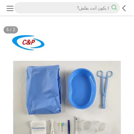
5
/
2