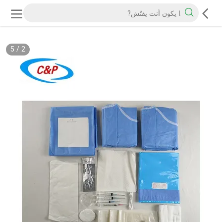
5
/
2