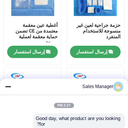
برنامج VR
حزمة جراحية لعين غير
أغطية عين معقمة
منسوجة للاستخدام
معتمدة من CE تضمن
حولنا
المنفرد
حماية معقمة لعملية
مريحة
إرسال استفسار
إرسال استفسار
جولة في المصنع
مراقبة الجودة
Sales Manager
اتصل بنا
2:27 PM
أخبار
Good day, what product are you looking 
for?
القضايا
الموافقة على الموافقة
حزمة الحجاب المعقمة