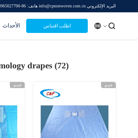
البريد الإلكتروني info@cpnonwoven.com.cn
هاتف: 86-13965027700


الأحداث
اطلب اقتباس
mology drapes (72)
فيديو
فيديو