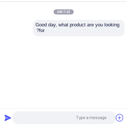
كمصنع للمنتجات الطبية ، نحن خاضعون لنظام إدارة
الجودة الصارم EN ISO13485: 2016 ، ومعايير
7:32 AM
EN13795 ، واللائحة التوجيهية ((EU) 2017/745 ،نحن
معتمدين من قبل TUV و FDA.
Good day, what product are you looking 
for?
منزل
حول نا
اتصل بنا
Desktop Site
خريطة الموقع
سياسة الخصوصية
جودة
الستائر الجراحية المستخدمة لمرة واحدة
مصنع
الصين.Copyright © 2026 Hefei C&P Nonwoven
Products Co.,Ltd. All Rights Reserved.