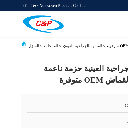
Hefei C&P Nonwoven Products Co.,Ltd
>
الستارة الجراحية للعيون
>
المنتجات
>
المنزل
راحية العينية حزمة ناعمة
OEM متوفرة
C