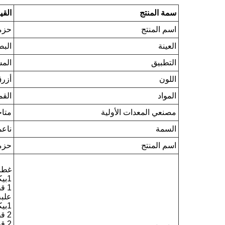
سمة المنتج
القي
اسم المنتج
حزمة
العينة
البض
التطبيق
المس
اللون
أزر
المواد
القم
مصنعي المعدات الأولية
متاح
السمة
ناعم
اسم المنتج
حزمة
غطاء م
1بيكس غطاء الستاند مايو 58x137سم
1 قطعة من غطاء الدرج مع شريط 75x35 سم
علبة
1بيكس عباءة جراحية، 45جرام رسالة نصية
2 قطعة غاز غير نسيج 10x10 سم
2 قطعة غالي بوت 60 مل