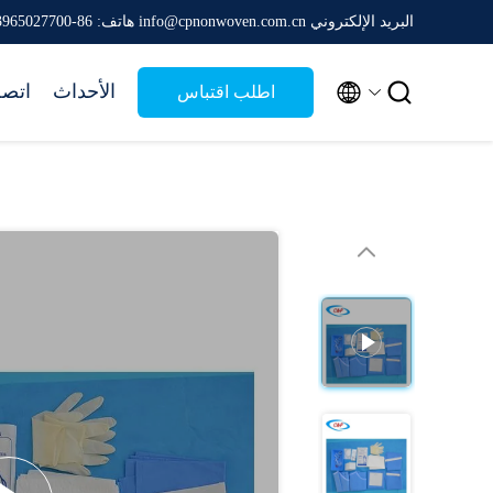
البريد الإلكتروني info@cpnonwoven.com.cn
هاتف: 86-13965027700


الأحداث
اتصل
اطلب اقتباس