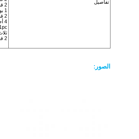
تفاصيل
2 قطعة إبرة برتقالية تحت الجلد
1 بوصة من حقنة لوير لوك
2 قطعة من الرماح العين
4 أجزاء من غطاء العين 6 × 8 سم
1pc قفازات جراحي
ثلاث قطع
2 قطعة من منشفة اليد 30x40 سم
الصور: