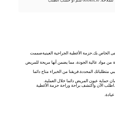
للملاحة: 60x40x50 سم أو حسب الطلب
فى الخاص بك.
حزمة الأغطية الجراحية العينية
صممت
من مواد عالية الجودة، مما يضمن أنها مريحة للمريض
يدة، وهذا هو السبب في أننا نقدم خدمات OEM / ODM لضمان أن منتجنا يلبي متطلباتك المحددة.فريقنا من الخبراء متاح دائما
ان حماية عيون المريض دائما خلال العملية.
م.اطلب الآن واكتشف براحة وراحة حزمة الأغطية
يادة.