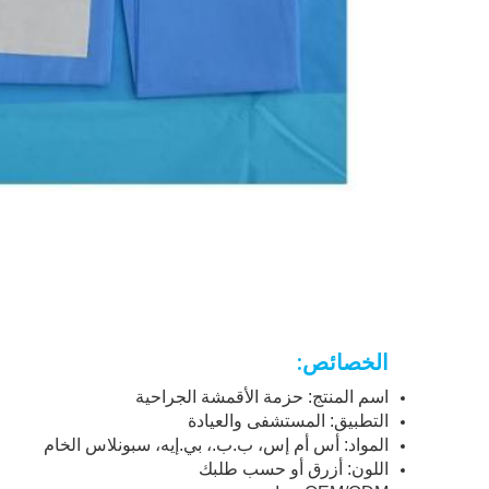
الخصائص:
اسم المنتج: حزمة الأقمشة الجراحية
التطبيق: المستشفى والعيادة
المواد: أس أم إس، ب.ب.، بي.إيه، سبونلاس الخام
اللون: أزرق أو حسب طلبك