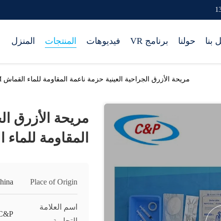
 بنا
حولنا
برنامج VR
فيديوهات
المنتجات
المنزل
مريحة الأزرق الجراحية العينية حزمة ناعمة المقاومة للماء القماش OEM متوفرة
مريحة الأزرق الج
المقاومة للماء القماش 
hina
Place of Origin
اسم العلامة
C&P
التجارية