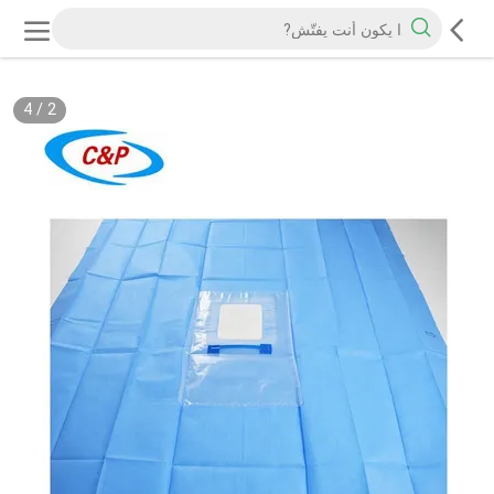
4
/
2