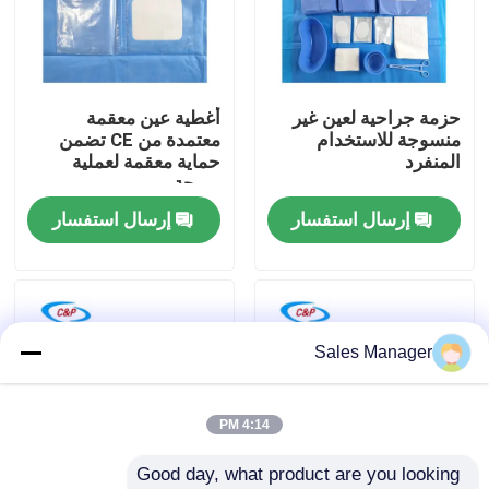
برنامج VR
حزمة جراحية لعين غير
أغطية عين معقمة
حولنا
منسوجة للاستخدام
معتمدة من CE تضمن
المنفرد
حماية معقمة لعملية
مريحة
جولة في المصنع
إرسال استفسار
إرسال استفسار
مراقبة الجودة
اتصل بنا
Sales Manager
أخبار
4:14 PM
Good day, what product are you looking 
القضايا