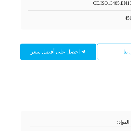
CE,ISO13485,EN1
45
احصل على أفضل سعر
بنا
المواد: