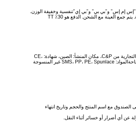
"إس إم إس" و"بي بي" و"بي إي"تنفسية وخفيفة الوزن.
منتجنا معتمد مع CE,ISO13485,EN13795 ويتم استخدامه على نطاق واسع في المستشفيات والعيادات. OEM / ODM متوفرة. يتم جمع العينة مع الشحن. الدفع هو 30٪ TT
، مع اسم العلامة التجارية من C&P، مكان المنشأ: الصين، شهادة: CE،
ISO13485، EN13795. شروط الدفع: 30٪ TT مقدما، الرصيد قبل الشحن. ميزة: ناعمة، تنفس، خفيفة الوزن، OEM / ODM:متاحةالمواد: SMS، PP، PE، Spunlace غير المنسوجة
لق. كل صندوق سيحتوي على 10 ستائر. سيتم وضع علامة على الصندوق مع اسم المنتج والحجم وتاريخ انتهاء
ن أي أضرار أو خسائر أثناء النقل.