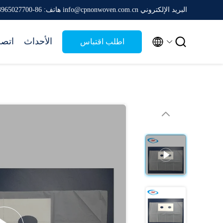
البريد الإلكتروني info@cpnonwoven.com.cn
هاتف: 86-13965027700


الأحداث
اتصل
اطلب اقتباس