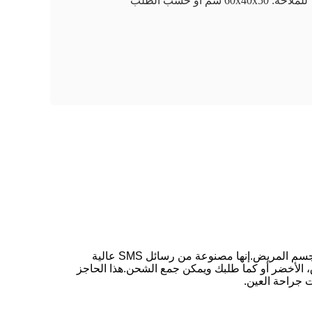
للملاحة: 60x40x50 سم أو حسب الطلب
تم تصميم غطاء جراحة العين الخاص بنا ليتم استخدامه أثناء إجراءات جراحة العين لتوفير حاجز معقّم بين موقع الجراحة وبقية جسم المريض.إنها مصنوعة من رسائل SMS عالية
ون الأزرق، الأخضر أو كما طلبك ويمكن جمع الشحن.هذا الحاجز
 جراحة العين.