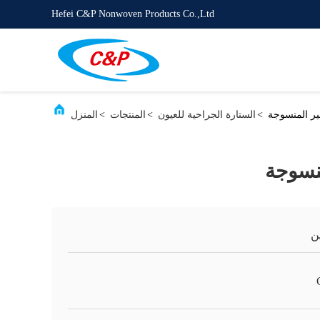
Hefei C&P Nonwoven Products Co.,Ltd
ير المنسوجة
>
الستارة الجراحية للعيون
>
المنتجات
>
المنزل
نسوجة
ن