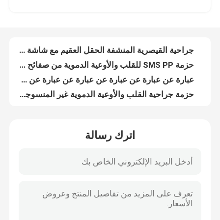
حزمة ثنية للقسم القيصري المعقمة من OEM في حقيبة فردية
حزمة الأقمشة غير المنسوجة للجراحة القيصرية
برنامج VR
جراحية القيصرية المنشفة الحقل العقيم مع شاشة أودم
حزمة SMS PP للقلب والأوعية الدموية من صفائح الستارة الجراحية لعيادات المستشفيات
حولنا
عبارة عن عبارة عن عبارة عن عبارة عن عبارة عن عبارة عن عبارة عن عبارة عن عبارة عن عبارة عن عبارة
حزمة جراحية القلب والأوعية الدموية غير المنسوجة مع شهادة CE ISO13485
جولة في المصنع
أزرق العقيم العصبية العصبية الحجاب حزمة SMS PP غير المنسوجة
تصوير الأوعية الدموية للمستشفى عبارة عن حزمة منقحة معقمة بواسطة EO
مراقبة الجودة
حزمة الأقمشة غير المنسوجة للعمليات الطبية
اترك رسالة
تصوير الأوعية الفخذية الجراحية الستائر المستخدمة مرة واحدة
اتصل بنا
EO تصوير الأوعية المعقمة ستائر المريض القابل للتصرف Angio Pack مخصصة
المستهلكات الطبية المستخدمة لمرة واحدة في التصوير الوعائي للفخذ الستار الأزرق مضاد للثبات
معتمد من قبل CE العقيم الجراحي للكشف عن الأوعية العنقودية حزمة الستائر
أخبار
OEM علبة الأنبوبية المستخدمة مرة واحدة الشاشة الجراحية للمستشفى والعيادة
مجموعة ستائر جراحية عالمية لطب العيون للمستشفى
القضايا