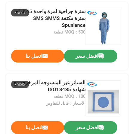
سترة جراحية لمرة واحدة 45 غرام
سترة مكثفة SMS SMMS
Spunlance
MOQ：500 قطعة
افضل سعر
اتصل بنا
الستائر غير المنسوجة المزخرفة مع
شهادة ISO13485
المنزل
MOQ：100 قطعة
الأسعار：قابل للتفاوض
المنتجات
افضل سعر
اتصل بنا
شق قيصري ملصق جراحي حزمة الستائر الفردية الحقيبة للمستشفى
فيديوهات