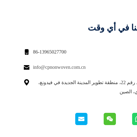
نا في أي وقت

86-13965027700

info@cpnonwoven.com.cn

طريق لايهي رقم 22، منطقة تطوير المدينة الجديدة في فيدونغ،
، الصين