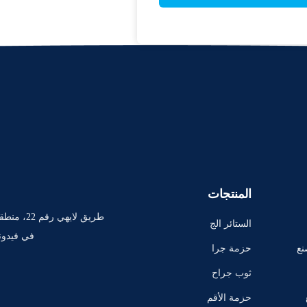
المنتجات
طريق لايهي 
الستائر الج
في فيدون
راحية المس
نع
حزمة جرا
تخدمة لمر
حية لمرة و
ثوب جراح
ة واحدة
احدة
ي يمكن الت
حزمة الأقم