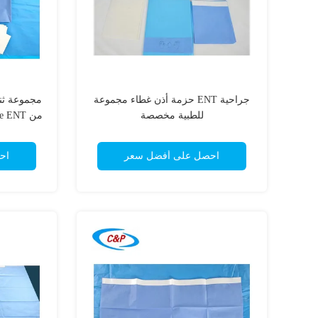
جراحية ENT حزمة أذن غطاء مجموعة
مجموعة ثن
للطبية مخصصة
من SMS Sterile ENT، تعقيم EO الأزرق
احصل على أفضل سعر
اح