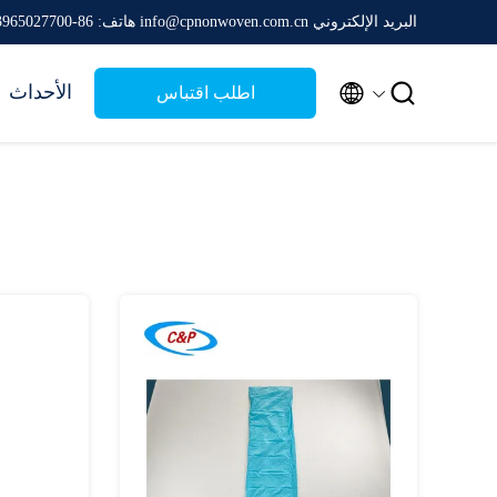
البريد الإلكتروني info@cpnonwoven.com.cn
هاتف: 86-13965027700


الأحداث
اطلب اقتباس