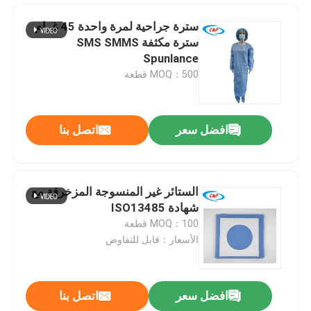
سترة جراحية لمرة واحدة 45 غرام
سترة مكثفة SMS SMMS
Spunlance
MOQ：500 قطعة
افضل سعر
اتصل بنا
الستائر غير المنسوجة المزخرفة مع
شهادة ISO13485
المنزل
MOQ：100 قطعة
الأسعار：قابل للتفاوض
المنتجات
افضل سعر
اتصل بنا
شق قيصري ملصق جراحي حزمة الستائر الفردية الحقيبة للمستشفى
فيديوهات