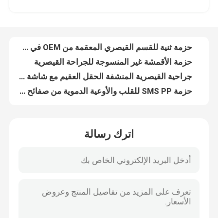
حزمة ثنية للقسم القيصري المعقمة من OEM في حقيبة فردية
حزمة الأقمشة غير المنسوجة للجراحة القيصرية
برنامج VR
جراحية القيصرية المنشفة الحقل العقيم مع شاشة أودم
حزمة SMS PP للقلب والأوعية الدموية من صفائح الستارة الجراحية لعيادات المستشفيات
حولنا
عبارة عن عبارة عن عبارة عن عبارة عن عبارة عن عبارة عن عبارة عن عبارة عن عبارة عن عبارة عن عبارة
حزمة جراحية القلب والأوعية الدموية غير المنسوجة مع شهادة CE ISO13485
جولة في المصنع
أزرق العقيم العصبية العصبية الحجاب حزمة SMS PP غير المنسوجة
تصوير الأوعية الدموية للمستشفى عبارة عن حزمة منقحة معقمة بواسطة EO
مراقبة الجودة
حزمة الأقمشة غير المنسوجة للعمليات الطبية
اترك رسالة
تصوير الأوعية الفخذية الجراحية الستائر المستخدمة مرة واحدة
اتصل بنا
EO تصوير الأوعية المعقمة ستائر المريض القابل للتصرف Angio Pack مخصصة
المستهلكات الطبية المستخدمة لمرة واحدة في التصوير الوعائي للفخذ الستار الأزرق مضاد للثبات
معتمد من قبل CE العقيم الجراحي للكشف عن الأوعية العنقودية حزمة الستائر
أخبار
OEM علبة الأنبوبية المستخدمة مرة واحدة الشاشة الجراحية للمستشفى والعيادة
مجموعة ستائر جراحية عالمية لطب العيون للمستشفى
القضايا