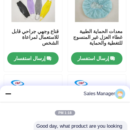
برنامج VR
معدات الحماية الطبية
قناع وجهي جراحي قابل
حولنا
غطاء العزل غير المنسوج
للاستعمال لمراعاة
للتغطية والحماية
الشخص
جولة في المصنع
إرسال استفسار
إرسال استفسار
مراقبة الجودة
اتصل بنا
Sales Manager
أخبار
1:18 PM
Good day, what product are you looking 
القضايا