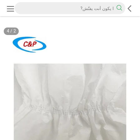
4
/
2