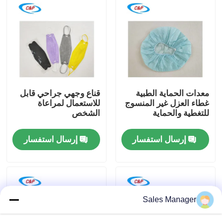
برنامج VR
حولنا
جولة في المصنع
معدات الحماية الطبية
قناع وجهي جراحي قابل
غطاء العزل غير المنسوج
للاستعمال لمراعاة
للتغطية والحماية
الشخص
مراقبة الجودة
إرسال استفسار
إرسال استفسار
اتصل بنا
أخبار
Sales Manager
القضايا