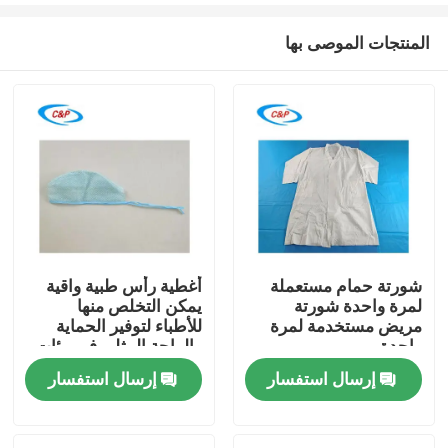
المنتجات الموصى بها
شورتة حمام مستعملة
أغطية رأس طبية واقية
لمرة واحدة شورتة
يمكن التخلص منها
المنزل
مريض مستخدمة لمرة
للأطباء لتوفير الحماية
واحدة
والراحة المثلى في بيئات
الرعاية الصحية
إرسال استفسار
إرسال استفسار
المنتجات
فيديوهات