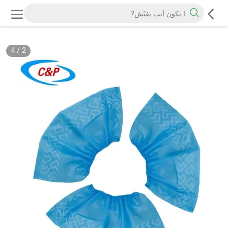
4
/
2