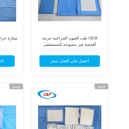
OEM طب العيون الجراحية حزمة
ستارة جرا
أقمشة غير منسوجة للمستشفى
احصل على أفضل سعر
اح
فيديو
فيديو