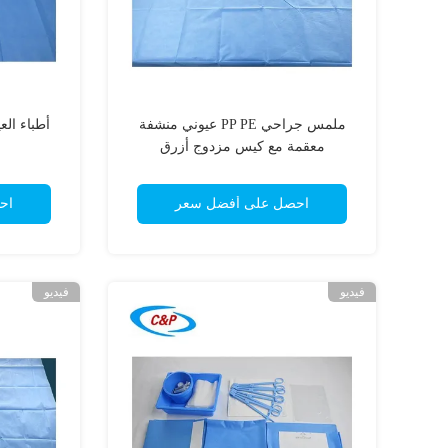
ملمس جراحي PP PE عيوني منشفة
أطباء ال
معقمة مع كيس مزدوج أزرق
احصل على أفضل سعر
اح
فيديو
فيديو