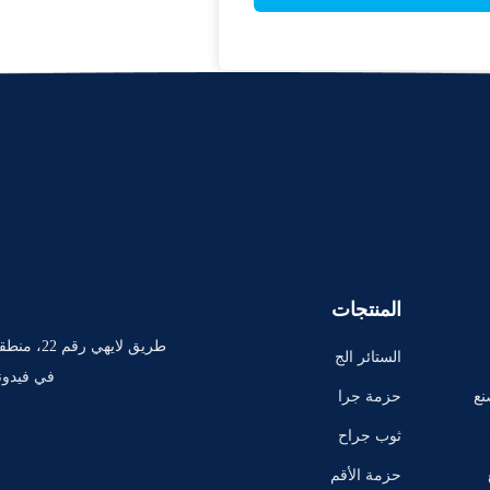
المنتجات
طريق لايهي 
الستائر الج
في فيدون
راحية المس
نع
حزمة جرا
تخدمة لمر
حية لمرة و
ثوب جراح
ة واحدة
احدة
ي يمكن الت
حزمة الأقم