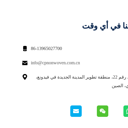
نا في أي وقت

86-13965027700

info@cpnonwoven.com.cn

طريق لايهي رقم 22، منطقة تطوير المدينة الجديدة في فيدونغ،
، الصين