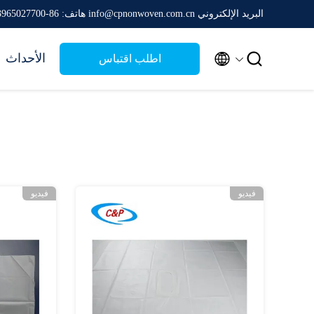
البريد الإلكتروني info@cpnonwoven.com.cn
هاتف: 86-13965027700


الأحداث
اطلب اقتباس
فيديو
فيديو