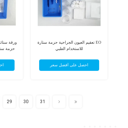
EO تعقيم العيون الجراحية حزمة ستارة
ورقة ستائر
للاستخدام الطبي
حزمة ستا
احصل على أفضل سعر
اح
29
30
31