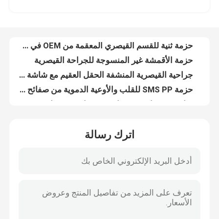
حزمة ثنية للقسم القيصري المعقمة من OEM في حقيبة فردية
حزمة الأقمشة غير المنسوجة للجراحة القيصرية
برنامج VR
جراحية القيصرية المنشفة الحقل العقيم مع شاشة أودم
حزمة SMS PP للقلب والأوعية الدموية من صفائح الستارة الجراحية لعيادات المستشفيات
حولنا
عبارة عن عبارة عن عبارة عن عبارة عن عبارة عن عبارة عن عبارة عن عبارة عن عبارة عن عبارة عن عبارة
حزمة جراحية القلب والأوعية الدموية غير المنسوجة مع شهادة CE ISO13485
جولة في المصنع
أزرق العقيم العصبية العصبية الحجاب حزمة SMS PP غير المنسوجة
تصوير الأوعية الدموية للمستشفى عبارة عن حزمة منقحة معقمة بواسطة EO
مراقبة الجودة
حزمة الأقمشة غير المنسوجة للعمليات الطبية
اترك رسالة
تصوير الأوعية الفخذية الجراحية الستائر المستخدمة مرة واحدة
اتصل بنا
EO تصوير الأوعية المعقمة ستائر المريض القابل للتصرف Angio Pack مخصصة
المستهلكات الطبية المستخدمة لمرة واحدة في التصوير الوعائي للفخذ الستار الأزرق مضاد للثبات
معتمد من قبل CE العقيم الجراحي للكشف عن الأوعية العنقودية حزمة الستائر
أخبار
OEM علبة الأنبوبية المستخدمة مرة واحدة الشاشة الجراحية للمستشفى والعيادة
مجموعة ستائر جراحية عالمية لطب العيون للمستشفى
القضايا