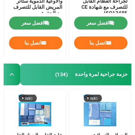
لجراحة العظام القابل
والأوعية الدموية ستائر
للتصرف مع شهادة CE
المريض القابل للتصرف
ISO13485
مع الحقيبة
طقم ولادة الطفل
افضل سعر
افضل سعر
الستارة الجراحية للعيون
اتصل بنا
اتصل بنا
التنظير العضلي للركبة
الستائر الجراحية للأسنان
حزمة جراحية لمرة واحدة
(134)
أغطية المعدات الطبية المعقمة
معدات الحماية الطبية
اللوازم الطبية التي يمكن التخلص منها