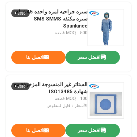
سترة جراحية لمرة واحدة 45 غرام
سترة مكثفة SMS SMMS
Spunlance
MOQ：500 قطعة
افضل سعر
اتصل بنا
الستائر غير المنسوجة المزخرفة مع
شهادة ISO13485
المنزل
MOQ：100 قطعة
الأسعار：قابل للتفاوض
المنتجات
افضل سعر
اتصل بنا
شق قيصري ملصق جراحي حزمة الستائر الفردية الحقيبة للمستشفى
فيديوهات