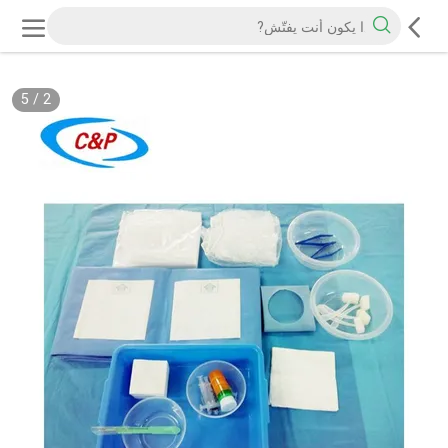
5
/
2