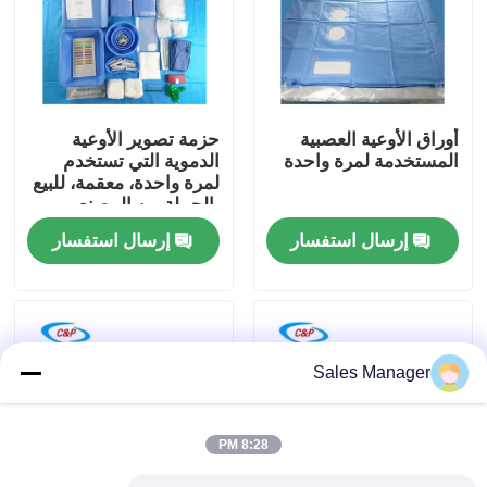
برنامج VR
حولنا
أوراق الأوعية العصبية
حزمة تصوير الأوعية
المستخدمة لمرة واحدة
الدموية التي تستخدم
لمرة واحدة، معقمة، للبيع
جولة في المصنع
بالجملة من المصنع
للمستشفيات
إرسال استفسار
إرسال استفسار
مراقبة الجودة
اتصل بنا
Sales Manager
أخبار
8:28 PM
القضايا