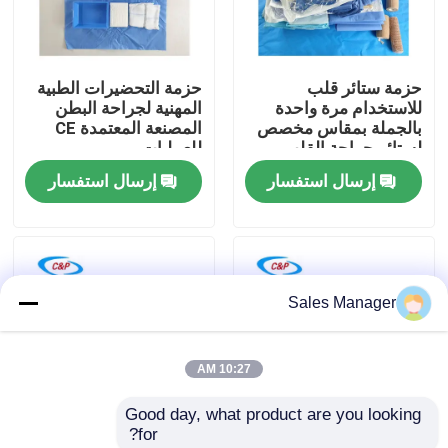
برنامج VR
حزمة ستائر قلب
حزمة التحضيرات الطبية
للاستخدام مرة واحدة
المهنية لجراحة البطن
حولنا
بالجملة بمقاس مخصص
المصنعة المعتمدة CE
لستائر جراحة القلب
للعمليات
والأوعية الدموية
إرسال استفسار
إرسال استفسار
جولة في المصنع
مراقبة الجودة
Sales Manager
اتصل بنا
10:27 AM
أخبار
Good day, what product are you looking 
for?
القضايا
حزمة جراحية مستخدمة
مجموعة أدوات جراحية