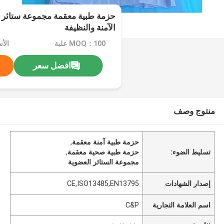
حزمة طبية معقمة مجموعة ستائر 
الآمنة والنظيفة
MOQ：100 علبة
الأ
افضل سعر
منتوج وصف
حزمة طبية آمنة معقمة
,
تسليط الضوء:
حزمة طبية صحية معقمة
,
مجموعة الستائر العضوية
إصدار الشهادات
CE,ISO13485,EN13795
اسم العلامة التجارية
C&P