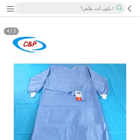
4
/
2