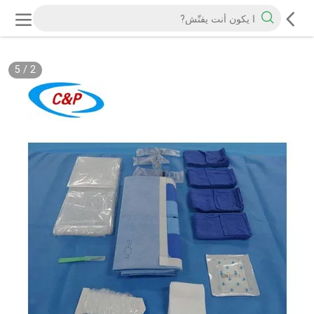
5
/
2