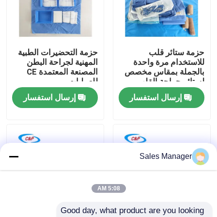
برنامج VR
حزمة ستائر قلب
حزمة التحضيرات الطبية
حولنا
للاستخدام مرة واحدة
المهنية لجراحة البطن
بالجملة بمقاس مخصص
المصنعة المعتمدة CE
لستائر جراحة القلب
للعمليات
جولة في المصنع
والأوعية الدموية
إرسال استفسار
إرسال استفسار
مراقبة الجودة
اتصل بنا
Sales Manager
أخبار
5:08 AM
Good day, what product are you looking 
القضايا