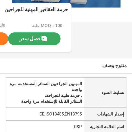
حزمة العقاقير المهنية للجراحين
MOQ：100 علبة
الأ
افضل سعر
منتوج وصف
المهنيين الجراحيين الستائر المستخدمة مرة
واحدة
تسليط الضوء:
,
حزمة طبية للجراحة
,
الستائر القابلة للإستخدام مرة واحدة
إصدار الشهادات
CE,ISO13485,EN13795
اسم العلامة التجارية
C&P