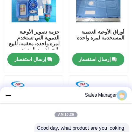
برنامج VR
أوراق الأوعية العصبية
حزمة تصوير الأوعية
حولنا
المستخدمة لمرة واحدة
الدموية التي تستخدم
لمرة واحدة، معقمة، للبيع
بالجملة من المصنع
جولة في المصنع
للمستشفيات
إرسال استفسار
إرسال استفسار
مراقبة الجودة
اتصل بنا
Sales Manager
أخبار
10:36 AM
Good day, what product are you looking 
القضايا