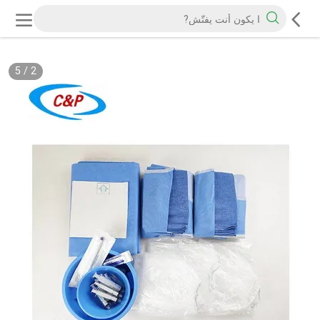
5
/
2