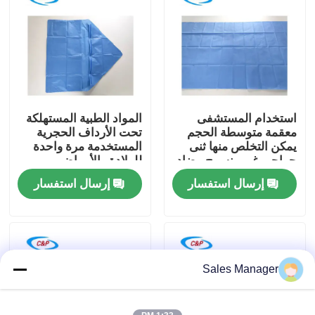
برنامج VR
حولنا
استخدام المستشفى
المواد الطبية المستهلكة
جولة في المصنع
معقمة متوسطة الحجم
تحت الأرداف الحجرية
يمكن التخلص منها ثنى
المستخدمة مرة واحدة
جراحي غير منسوج مضاد
للولادة والأمراض
مراقبة الجودة
للسائل غطاء جراحي
النسائية
إرسال استفسار
إرسال استفسار
اتصل بنا
أخبار
Sales Manager
القضايا