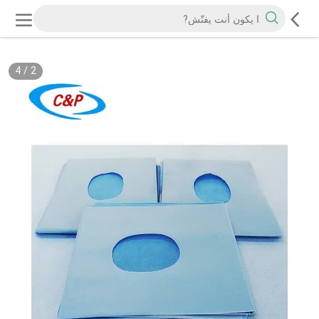
4
/
2