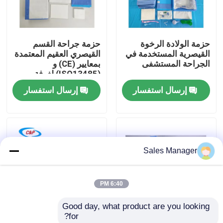
برنامج VR
حزمة الولادة الرخوة
حزمة جراحة القسم
القيصرية المستخدمة في
القيصري العقيم المعتمدة
حولنا
الجراحة المستشفى
بمعايير (CE) و
(ISO13485) لغرفة
العمليات في المستشفى
إرسال استفسار
إرسال استفسار
جولة في المصنع
مراقبة الجودة
Sales Manager
اتصل بنا
6:40 PM
أخبار
Good day, what product are you looking 
for?
القضايا
حزمة OEM / ODM
مجموعة الحجاب الطبي