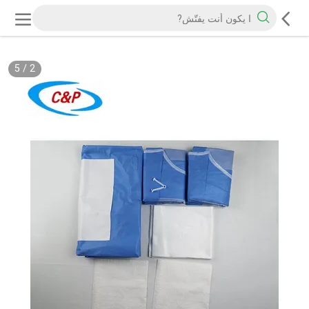
5
/
2