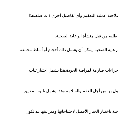
التسمية: يتم وضع ملصق ملابس الجراحة المستخدمة لمرة واحدة على الملصق بوضوح مع معلومات عن محتوياتها وتاريخ انتهاء صلاحية عملية التعقيم وأي تفاصيل أخرى ذات صلة.هذا 
 طلبه من قبل منشأة الرعاية الصحية.
التخصيص: يقدم بعض الشركات المصنعة حزم من الفساتين الجراحية القابلة للتخلص منها حسب الاحتياجات المحددة لمؤسسة الرعاية الصحية. يمكن أن يشمل ذلك أحجام أو أنماط مختلفة 
ضمان الجودة: يجب على الشركة المصنعة أن تضمن أن الملابس في الحزمة تلبي معايير الجودة العالية وأن يتم تصنيعها بموجب إجراءات صارمة لمراقبة الجودة.هذا يشمل اختبار ثياب 
الامتثال: يجب أن تتوافق حزمة الرداء الجراحي المستخدمة لمرة واحدة مع جميع متطلبات FDA واللوائح التنظيمية المحلية المعمول بها من أجل العقم والسلامة.وهذا يشمل تلبية المعايير 
التوافر: تتوفر حزم السترات الجراحية المستخدمة مرة واحدة من مجموعة متنوعة من الموردين، مما يسمح لمرافق الرعاية الصحية باختيار الخيار الأفضل لاحتياجاتها وميزانيتها.قد تكون 