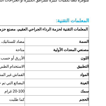
متوفرة أيضاً بكميات كبيرة للمرافق الكبيرة أو الجراحات ال
المعلمات التقنية:
السمة
مضاد للستاتيك، م
مصنعي المعدات الأولية
متاحة
اللون
الأزرق أو حسب 
التطبيق
الاستخدام الطبي
المواد
القماش غير الم
العينة
البضائع التي تم 
سمك
20-100 غرام
الحجم
كما طلبت