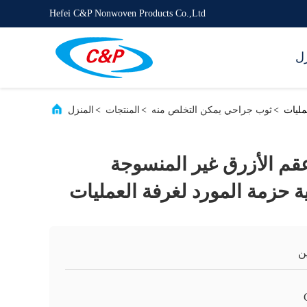
Hefei C&P Nonwoven Products Co.,Ltd
زل
>
ثوب جراحي يمكن التخلص منه
>
المنتجات
>
المنزل
CE ISO134 عقم الأزرق غير المنسوجة
ة حزمة المورد لغرفة العمليات
ن