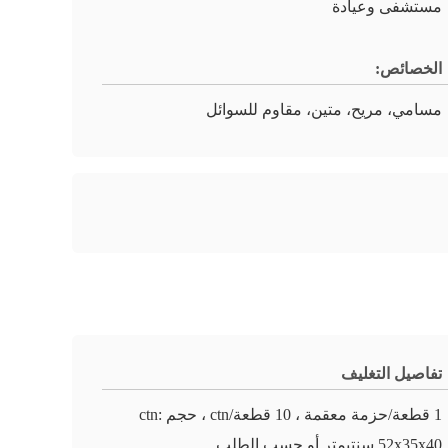
مستشفى وعيادة
الخصائص:
مسامي، مريح، متين، مقاوم للسوائل
تفاصيل التغليف
1 قطعة/حزمة معقمة ، 10 قطعة/ctn ، حجم ctn:
52x35x40 سنتيمتر أو حسب الطلب