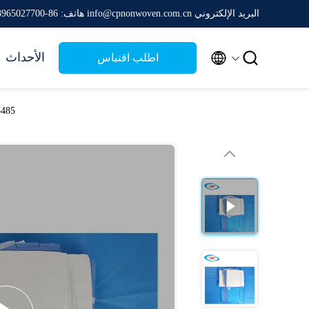
البريد الإلكتروني info@cpnonwoven.com.cn
هاتف: 86-13965027700


الأحداث
اطلب اقتباس
CE ISO13485 عقم الأزرق