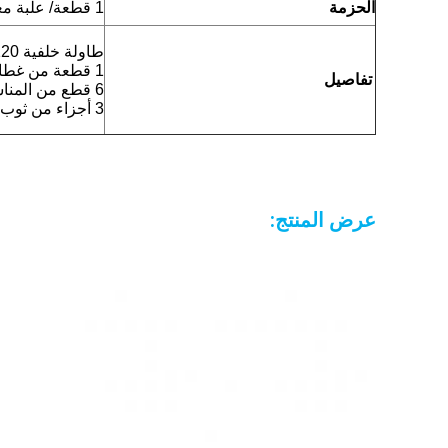
الحزمة
1 قطعة/ علبة معقمة، 10 قطعة/ طن، حجم طن:52x35x40 سم أو حسب الطلب
طاولة خلفية 120×140 سم غطاء
1 قطعة من غطاء الستاند 80x145 سم
تفاصيل
6 قطع من المناشف اليدوية
3 أجزاء من ثوب الجراحة القياسي المستوى 3
عرض المنتج: