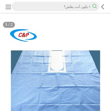
5
/
2