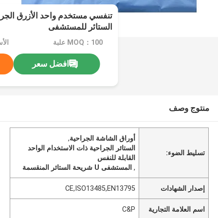
الستائر للمستشفى
MOQ：100 علبة
الأ
افضل سعر
منتوج وصف
أوراق الشاشة الجراحية
,
الستائر الجراحية ذات الاستخدام الواحد
تسليط الضوء:
القابلة للنفس
,
المستشفى U شريحة الستائر المنقسمة
إصدار الشهادات
CE,ISO13485,EN13795
اسم العلامة التجارية
C&P