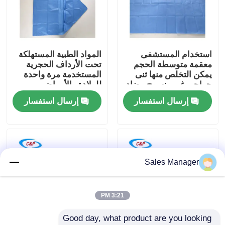
برنامج VR
استخدام المستشفى
المواد الطبية المستهلكة
حولنا
معقمة متوسطة الحجم
تحت الأرداف الحجرية
يمكن التخلص منها ثنى
المستخدمة مرة واحدة
جراحي غير منسوج مضاد
للولادة والأمراض
جولة في المصنع
للسائل غطاء جراحي
النسائية
إرسال استفسار
إرسال استفسار
مراقبة الجودة
اتصل بنا
Sales Manager
أخبار
3:21 PM
Good day, what product are you looking 
القضايا