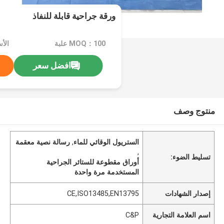
ورقة جراحية قابلة للنفاذ
MOQ：100 علبة
الأ
افضل سعر
منتوج وصف
الستريول الوقائي للماء
,
رسالة نصية معقمة
,
تسليط الضوء:
أوراق مقطوعة للستائر الجراحية
المستخدمة مرة واحدة
إصدار الشهادات
CE,ISO13485,EN13795
اسم العلامة التجارية
C&P