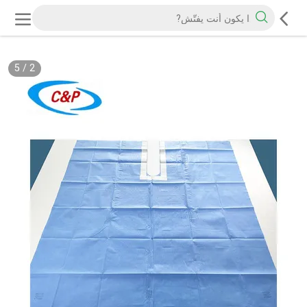
5
/
2