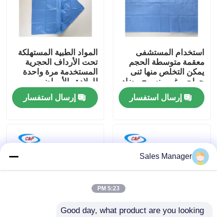
برنامج VR
استخدام المستشفى
المواد الطبية المستهلكة
حولنا
معقمة متوسطة الحجم
تحت الأرداف الحجرية
يمكن التخلص منها ثنى
المستخدمة مرة واحدة
جراحي غير منسوج مضاد
للولادة والأمراض
جولة في المصنع
للسائل غطاء جراحي
النسائية
إرسال استفسار
إرسال استفسار
مراقبة الجودة
اتصل بنا
Sales Manager
أخبار
5:23 PM
Good day, what product are you looking 
القضايا