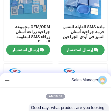
برنامج VR
مادة SMS القابلة للنفس
OEM/ODM مجموعة
حولنا
حزمة جراحية أسنان
جراحية زراعة أسنان
التميز في أيدي الجراحين
زرقاء SMS لمقاومة
السوائل
جولة في المصنع
إرسال استفسار
إرسال استفسار
مراقبة الجودة
اتصل بنا
Sales Manager
أخبار
10:08 AM
Good day, what product are you looking 
القضايا