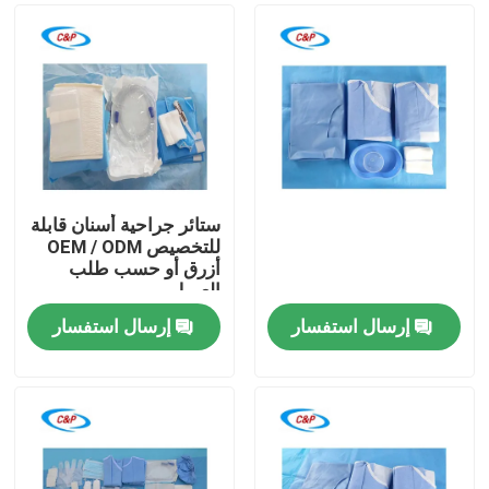
ستائر جراحية أسنان قابلة
للتخصيص OEM / ODM
أزرق أو حسب طلب
العميل
إرسال استفسار
إرسال استفسار
المنزل
المنتجات
فيديوهات