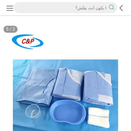
5
/
2