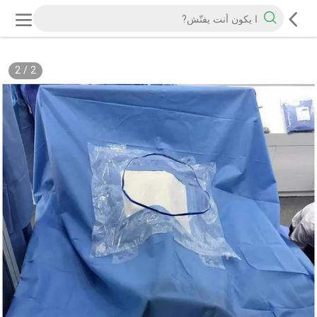
2
/
2