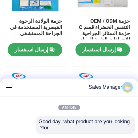
برنامج VR
حزمة OEM / ODM
حزمة الولادة الرخوة
التنفس الخضراء قسم C
القيصرية المستخدمة في
حزمة الستائر الجراحية
الجراحة المستشفى
حولنا
للإجراءات الطبية المواد
إرسال استفسار
إرسال استفسار
جولة في المصنع
مراقبة الجودة
Sales Manager
اتصل بنا
4:45 AM
أخبار
Good day, what product are you looking 
for?
حزمة جراحة القسم
مجموعة الحجاب الطبي
القضايا
القيصري العقيم المعتمدة
من خلال عملية القضاء