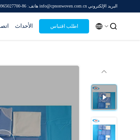
البريد الإلكتروني info@cpnonwoven.com.cn
هاتف: 86-13965027700


الأحداث
اتصل
اطلب اقتباس