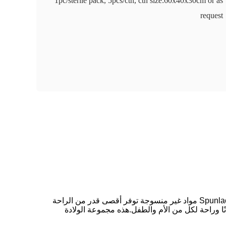
1pc/sterile pack, 5pcs/ctn, ctn size:60x40x30cm or as
request
حزمة الولادة هي حزمة الولادة المثالية للمستشفيات والعيادات وهي مصنوعة من الجودة العالية والنعومة والهوائية والراحةو Spunlace مواد غير منسوجة توفر أقصى قدر من الراحة
ًا وراحة لكل من الأم والطفل.هذه مجموعة الولادة