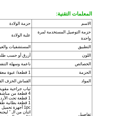
المعلمات التقنية:
الاسم
حزمة الولادة
حزمة التوصيل المستخدمة لمرة
علبة الولادة
واحدة
التطبيق
المستشفيات والعي
اللون
أزرق أو حسب طلب
الخصائص
ناعمة وسهلة التنف
الحزمة
1 قطعة/ عبوة معقمة، 5 قطعة/ طن، حجم: 60x40x30 سم أو حسب الطلب
المواد
القماش الخزف القص
ثياب جراحية مقوية
4 قطعة من مناشف اليد الورقية، 30x40 سم
1 قطعة تحت الأرداف مع الأكمام 75x120 سم
1 قطعة بطانية طفل 80x90 سم
1pc أجهزة تحميل
اثنان من الـ " ليجنجينغ " 5
تفاصيل