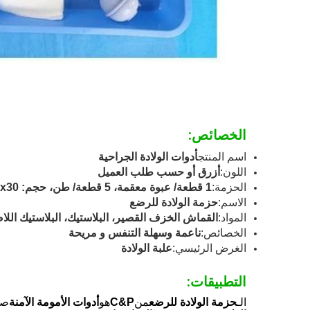
الخصائص:
اسم المنتج
أدوات الولادة الجراحية
اللون:
أزرق أو حسب طلب العميل
الحزمة:
1 قطعة/ عبوة معقمة، 5 قطعة/ طن، حجم: 60x40x30 سم أو حسب الطلب
الاسم:
حزمة الولادة للرضع
المواد:
القماش الخزف القصير، البلاستيك، البلاستيك الل
الخصائص:
ناعمة وسهلة التنفس و مريحة
الغرض الرئيسي:
علبة الولادة
التطبيقات:
الـ
حزمة الولادة للرضع
من
C&P
هو
أدوات الأمومة الآمنة
صم