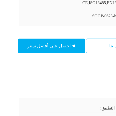
CE,ISO13485,EN1
SOGP-0623-
احصل على أفضل سعر
بنا
التطبيق: