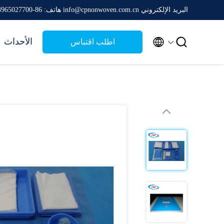
البريد الإلكتروني info@cpnonwoven.com.cn
هاتف: 86-13965027700


الأحداث
اطلب اقتباس