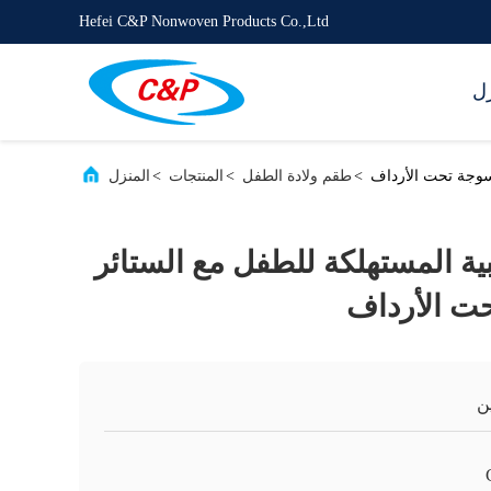
Hefei C&P Nonwoven Products Co.,Ltd
زل
نسوجة تحت الأرداف
>
طقم ولادة الطفل
>
المنتجات
>
المنزل
بية المستهلكة للطفل مع الستائر
حت الأرداف
ن