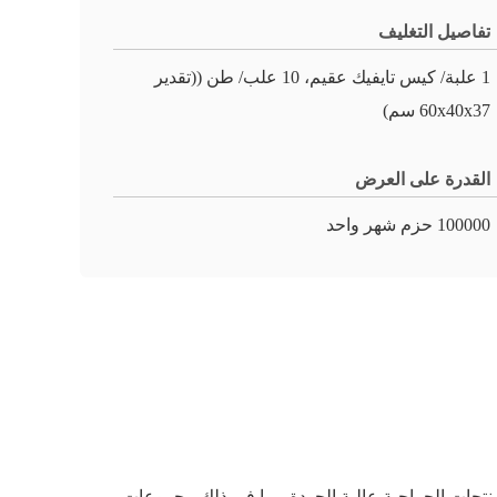
تفاصيل التغليف
1 علبة/ كيس تايفيك عقيم، 10 علب/ طن ((تقدير
60x40x37 سم)
القدرة على العرض
100000 حزم شهر واحد
منتجات الجراحية عالية الجودة، بما في ذلك مجموعات