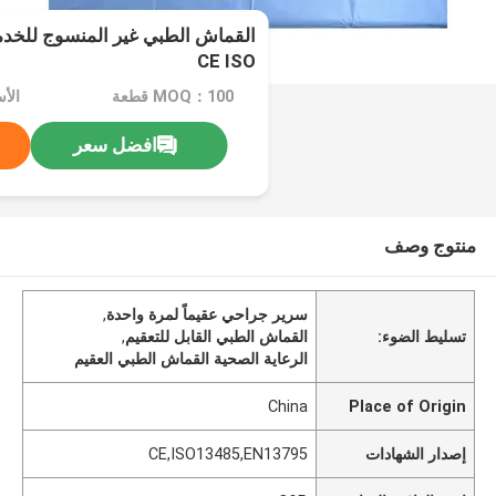
القماش الطبي غير المنسوج للخد
CE ISO
MOQ：100 قطعة
الأ
افضل سعر
منتوج وصف
سرير جراحي عقيماً لمرة واحدة
,
تسليط الضوء:
القماش الطبي القابل للتعقيم
,
الرعاية الصحية القماش الطبي العقيم
China
Place of Origin
إصدار الشهادات
CE,ISO13485,EN13795