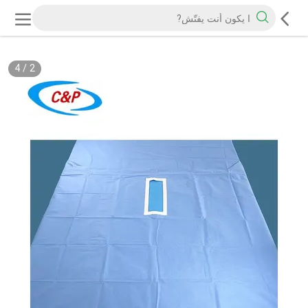
4
/
2