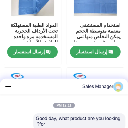
برنامج VR
استخدام المستشفى
المواد الطبية المستهلكة
معقمة متوسطة الحجم
تحت الأرداف الحجرية
حولنا
يمكن التخلص منها ثنى
المستخدمة مرة واحدة
جراحي غير منسوج مضاد
للولادة والأمراض
للسائل غطاء جراحي
النسائية
إرسال استفسار
إرسال استفسار
جولة في المصنع
مراقبة الجودة
Sales Manager
اتصل بنا
12:11 PM
أخبار
Good day, what product are you looking 
for?
القضايا
الحاجز الجراحي القابل
مُورّد غطاء الشاشة