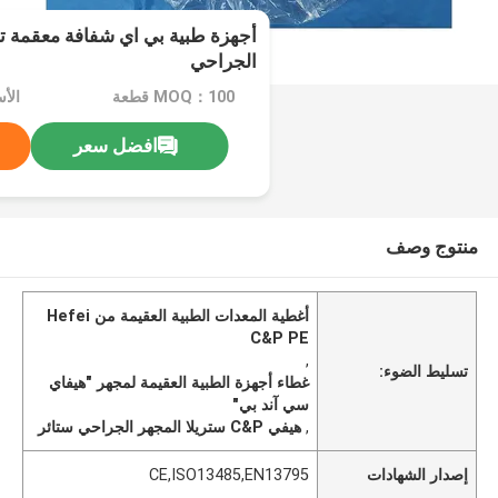
أجهزة طبية بي اي شفافة معقمة ت
الجراحي
MOQ：100 قطعة
الأ
افضل سعر
منتوج وصف
أغطية المعدات الطبية العقيمة من Hefei
C&P PE
,
تسليط الضوء:
غطاء أجهزة الطبية العقيمة لمجهر "هيفاي
سي آند بي"
,
هيفي C&P ستريلا المجهر الجراحي ستائر
إصدار الشهادات
CE,ISO13485,EN13795