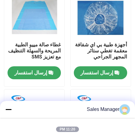
برنامج VR
حولنا
أجهزة طبية بي اي شفافة
غطاء صالة مييو الطبية
معقمة تغطي ستائر
المريحة والسهلة التنظيف
جولة في المصنع
المجهر الجراحي
مع تعزيز SMS
إرسال استفسار
إرسال استفسار
مراقبة الجودة
اتصل بنا
Sales Manager
أخبار
11:20 PM
القضايا