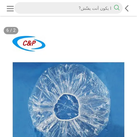
6
/
2