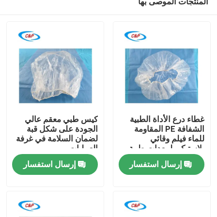
المنتجات الموصى بها
غطاء درع الأداة الطبية
كيس طبي معقم عالي
الشفافة PE المقاومة
الجودة على شكل قبة
للماء فيلم وقائي
لضمان السلامة في غرفة
بلاستيكي لمعدات طبية
العمليات
المنزل
إرسال استفسار
إرسال استفسار
المنتجات
فيديوهات