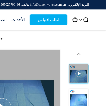
البريد الإلكتروني info@cpnonwoven.com.cn
هاتف: 86-13965027700


الأحداث
اتصل
اطلب اقتباس
الجر