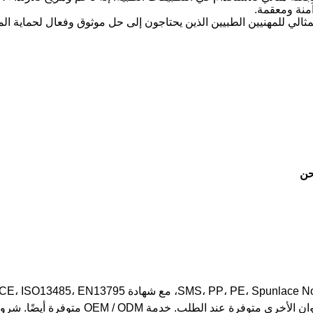
آمنة ومعقمة.
لمثالي للمهنيين الطبيين الذين يحتاجون إلى حل موثوق وفعال لحماية الم
OEM متوفرة أيضًا. شروط الدفع هي 30% TT مقدمًا ،الرصيد قبل الشحن.