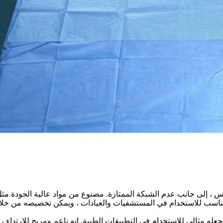
جعله مثالي للاستخدام في التطبيقات الطبية. إنه ناعم ومريح للارتداء