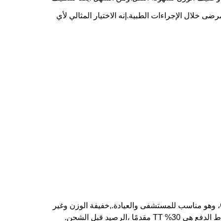
رضى خلال الإجراءات الطبية.إنه الاختيار المثالي لأي
مصنوع من مواد SMS، PP، PE، Spunlace Nonwoven Fabric، مع شهادة CE، ISO13485، EN13795، وهو مناسب للمستشفى والعيادة.,خفيفة الوزن وغير