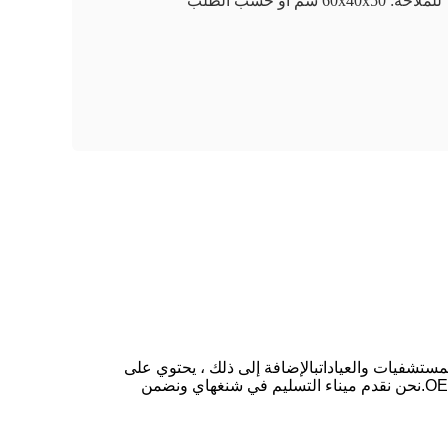
للملاحة: 60x40x50 سم أو حسب الطلب
لمستشفيات والعياداتبالإضافة إلى ذلك ، يحتوي على
كيس للحفاظ على الأطراف آمنة ومغطاة. متوفر بالأزرق أو الأخضر أو حسب طلب العميل ، يأتي هذا المنتج مع خدمة OEM / ODM.نحن نقدم ميناء التسليم في شنغهاي ونضمن