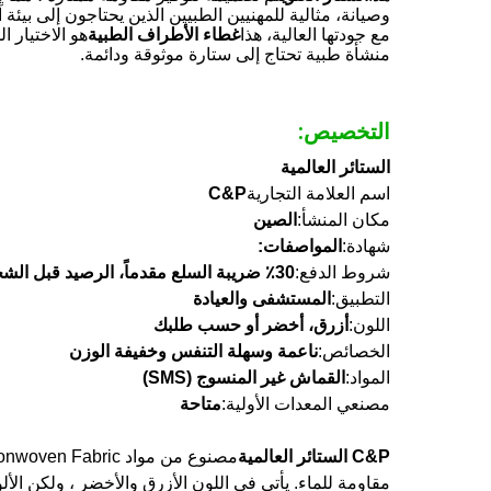
وصيانة، مثالية للمهنيين الطبيين الذين يحتاجون إلى بيئة 
مع جودتها العالية، هذا
غطاء الأطراف الطبية
هو الاختيار ا
منشأة طبية تحتاج إلى ستارة موثوقة ودائمة.
التخصيص:
الستائر العالمية
اسم العلامة التجارية
C&P
مكان المنشأ:
الصين
شهادة:
المواصفات:
شروط الدفع:
30٪ ضريبة السلع مقدماً، الرصيد قبل الشحن
التطبيق:
المستشفى والعيادة
اللون:
أزرق، أخضر أو حسب طلبك
الخصائص:
ناعمة وسهلة التنفس وخفيفة الوزن
المواد:
القماش غير المنسوج (SMS)
مصنعي المعدات الأولية:
متاحة
C&P الستائر العالمية
مقاومة للماء. يأتي في اللون الأزرق والأخضر ، ولكن الألوان الأخرى متوفرة عند الطلب. خدمة  / ODM