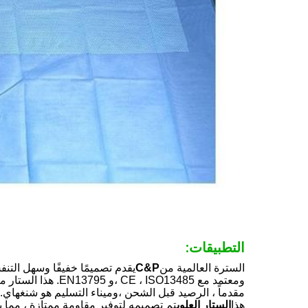
التطبيقات:
السترة العالمية من
C&P
مقدماً ، الرصيد قبل الشحن ،وميناء التسليم هو شنغهاي.
هذا
الستار العلوي
تم تصميمه لتوفير مقاومة ممتازة ، مما ي