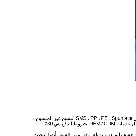
يقدم تصميمًا خفيفًا وسهل التنفس ، إلى جانب عدم الشبكة الممتازة. مصنوع من مواد عالية الجودة مثل SMS ، PP ، PE ، Spunlace النسيج غير المنسوج ،
ومعتمد مع CE ، ISO13485 ،و EN13795. هذا الستار مناسب للاستخدام في المستشفيات والعيادات ، ويمكن تخصيصه من خلال خدمات OEM / ODM. شروط الدفع هي 30٪ TT
 ، وخفيف الوزن لسهولة النقل.ومن السهل أيضا لتنظيف