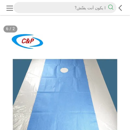
6
/
2