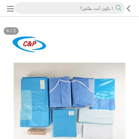
6
/
2