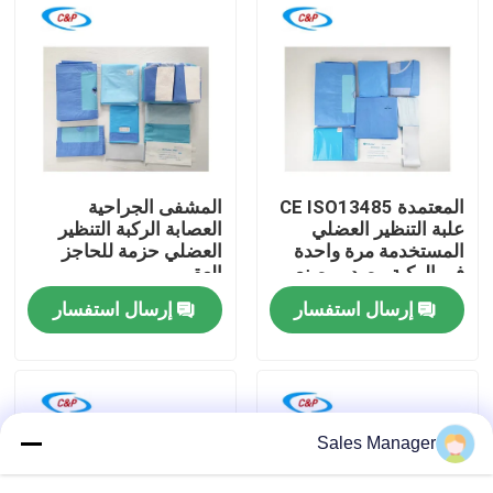
برنامج VR
حولنا
جولة في المصنع
المعتمدة CE ISO13485
المشفى الجراحية
علبة التنظير العضلي
العصابة الركبة التنظير
المستخدمة مرة واحدة
العضلي حزمة للحاجز
مراقبة الجودة
في الركبة مصدر مصنع
العقيم
الستائر الجراحية
إرسال استفسار
إرسال استفسار
اتصل بنا
أخبار
Sales Manager
القضايا