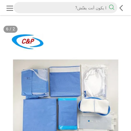
6
/
2