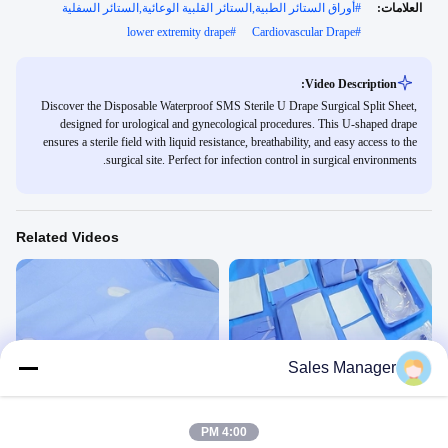
العلامات:
#
أوراق الستائر الطبية,الستائر القلبية الوعائية,الستائر السفلية
lower extremity drape
#
Cardiovascular Drape
#
Video Description:
Discover the Disposable Waterproof SMS Sterile U Drape Surgical Split Sheet,
designed for urological and gynecological procedures. This U-shaped drape
ensures a sterile field with liquid resistance, breathability, and easy access to the
surgical site. Perfect for infection control in surgical environments.
Related Videos
00:45
00:45
Sales Manager
حزمة العمليات KG2306CP
أداة تصوير الأوعية SV61203
Gynaecology Drape&Pack
تصوير الأوعية الدموية والأوعية
الدموية
December 01, 2023
4:00 PM
August 19, 2024